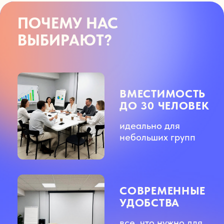
СОВРЕМЕННЫЕ
УДОБСТВА
все, что нужно для
успешного
мероприятия
ОТЛИЧНАЯ
ЛОКАЦИЯ
всего 2 минуты
пешком до метро
и множество
парковок рядом
Узнать больше →
ЧТО ВАС ЖДЕТ
В НЭТВОРК?