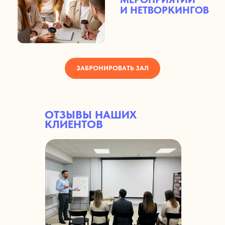
КАК ЗАБРОНИРОВАТЬ?
ОТЗЫВЫ НАШИХ
КЛИЕНТОВ
ЗАБРОНИРОВАТЬ ЗАЛ
ЛЕГКО И БЫСТРО
по телефону →
+7 (917) 911-22-52
Telegram →
по ссылке
MAX →
по ссылке
СВЯЗАТЬСЯ С НАМИ
СТОИМОСТЬ — 1200 РУБ/ЧАС