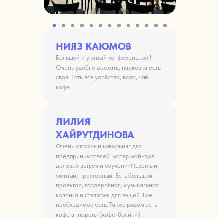
НИЯЗ КАЮМОВ
Большой и уютный конференц-зал!
Очень удобно доехать, парковка есть
своя. Есть все удобства, вода, чай,
кофе.
ЛИЛИЯ
ХАЙРУТДИНОВА
Очень классный коворкинг для
предпринимателей, матер майндов,
деловых встреч и обучений! Светлый,
уютный, просторный! Есть большой
проектор, гардеробная, музыкальная
колонка и стеллажи для вещей. Все
необходимое есть. Также рядом есть
кофе аппараты (кофе-брейки).