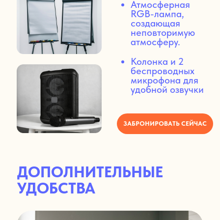
Кондиционер — комфортная
температура круглый год
Приточная система свежего
воздуха — мощная и бесшумная
Чайник, кулер с водой и питьевая
вода всегда под рукой
Чай, сахар, печенье, конфеты — всё
для вашего удобства
Одноразовые стаканчики и бумажные
салфетки — без дополнительных
затрат
ДЛЯ КОГО НАШ ЗАЛ?
ТРЕНЕРЫ
И СПИКЕРЫ ДЛЯ
ПРОВЕДЕНИЯ
ЛЕКЦИЙ И МАСТЕР-
КЛАССОВ