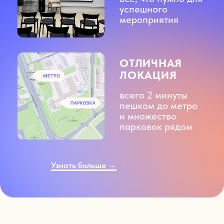
ЧТО ВАС ЖДЕТ
В НЭТВОРК?
Яркий проектор
и огромный экран
3 магнитно-
маркерных доски
и флипчарт для
продуктивных
обсуждений
4 больших стола
(180×75 см) для
удобного
размещения
участников
Атмосферная
RGB-лампа,
создающая
неповторимую
атмосферу.
Колонка и 2
беспроводных
микрофона для
удобной озвучки
ЗАБРОНИРОВАТЬ СЕЙЧАС